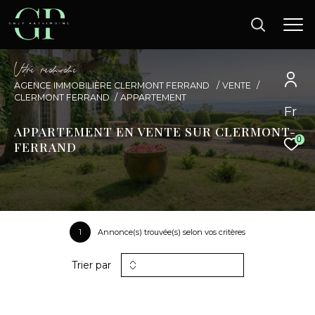
V
o
r
e
r
e
c
e
c
e
AGENCE IMMOBILIÈRE CLERMONT FERRAND
VENTE
CLERMONT FERRAND
APPARTEMENT
Fr
APPARTEMENT EN VENTE SUR CLERMONT-
0
FERRAND
1
Annonce(s) trouvée(s) selon vos critères
Trier par