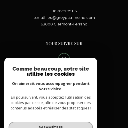
06 26 57 75 83
p.mathieu@greypatrimoine.com
63000
Clermont-Ferrand
NOUS SUIVRE SUR
Comme beaucoup, notre site
utilise les cookies
On aimerait vous accompagner pendant
votre visite.
En poursuivant, vous acceptez l'utilisation des
ADHÉRENTS
cookies par ce site, afin de vous proposer des
contenus adaptés et réaliser des statistiques !
PARAMÉTRER