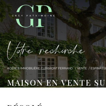
V
o
r
e
r
e
c
e
c
e
AGENCE IMMOBILIÈRE CLERMONT FERRAND
VENTE
ESPINASS
MAISON EN VENTE SU